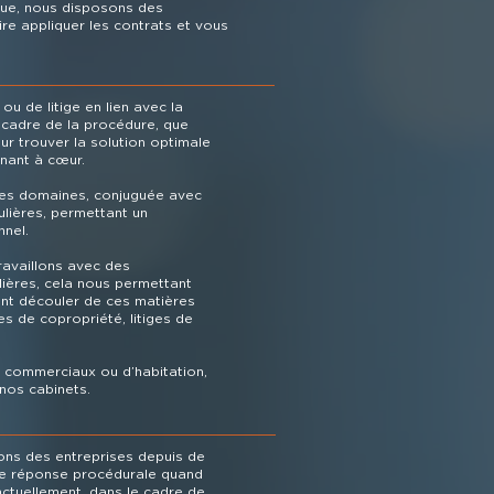
ique, nous disposons des
ire appliquer les contrats et vous
 de litige en lien avec la
e cadre de la procédure, que
ur trouver la solution optimale
enant à cœur.
ces domaines, conjuguée avec
lières, permettant un
nel.
ravaillons avec des
lières, cela nous permettant
ant découler de ces matières
es de copropriété, litiges de
, commerciaux ou d’habitation,
nos cabinets.
ntons des entreprises depuis de
une réponse procédurale quand
ctuellement, dans le cadre de