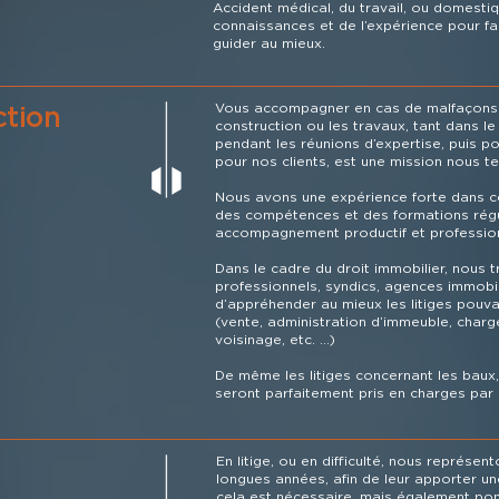
Accident médical, du travail, ou domest
connaissances et de l’expérience pour fa
guider au mieux.
Vous accompagner en cas de malfaçons ou
ction
construction ou les travaux, tant dans l
pendant les réunions d’expertise, puis po
pour nos clients, est une mission nous t
Nous avons une expérience forte dans 
des compétences et des formations régu
accompagnement productif et profession
Dans le cadre du droit immobilier, nous t
professionnels, syndics, agences immobi
d’appréhender au mieux les litiges pouv
(vente, administration d’immeuble, charg
voisinage, etc. …)
De même les litiges concernant les baux
seront parfaitement pris en charges par 
En litige, ou en difficulté, nous représe
longues années, afin de leur apporter 
cela est nécessaire, mais également pon