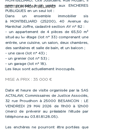
MONTBELIARD, Cité Judiciaire, Rue Mozart, il 
sera procédé à la vente aux 
ENCHERES 
SECTEUR MONTBÉLIARD
PUBLIQUES
 en un seul lot : 
Dans un ensemble immobilier sis 
à
 MONTBELIARD (25200), 40 Avenue du 
Maréchal Joffre
,
cadastré section 
AY n° 82
 :
- 
un appartement de 4 pièces de 65,50 m² 
situé au 1
 étage
(lot n° 33)
 comprenant une 
er
entrée, une cuisine, un salon, deux chambres, 
des sanitaires et salle de bain, et un balcon ;
- 
une cave (lot n° 43) 
;
-
 un grenier (lot n° 53) 
;
-
 un garage (lot n° 18)
.
Les lieux sont actuellement inoccupés.
MISE A PRIX : 35 000 €
Date et heure de visite organisée par la SAS 
ACTALAW, Commissaires de Justice Associés, 
32 rue Proudhon à 25000 BESANCON : LE 
VENDREDI 29 MAI 2026 de 11h00 à 12h00 
(merci de prévenir au préalable l’étude par 
téléphone au 03.81.81.28.05).
Les enchères ne pourront être portées que 