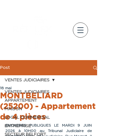
Post
VENTES JUDICIAIRES
18 mai
VENTES JUDICIAIRES
MONTBELIARD
APPARTEMENT
(25200) - Appartement
MAISON
de 4 pièces
LOCAL COMMERCIAL
ENCHERES PUBLIQUES LE MARDI 9 JUIN 
ENTREPRISE
2026 à 10H00 au Tribunal Judiciaire de 
SECTEUR BELFORT