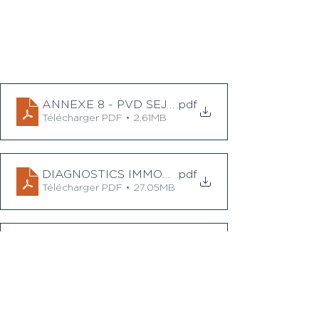
ANNEXE 8 - PVD SEJDINOVIC
.pdf
Télécharger PDF • 2.61MB
DIAGNOSTICS IMMOBILIERS
.pdf
Télécharger PDF • 27.05MB
CREDIT AGRICOLE - SEJDINOVIC 25 377 ccv 15 0
.pdf
Télécharger PDF • 557KB